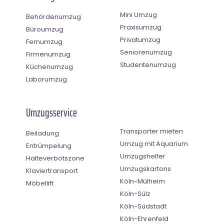
Mini Umzug
Behördenumzug
Praxisumzug
Büroumzug
Privatumzug
Fernumzug
Seniorenumzug
Firmenumzug
Studentenumzug
Küchenumzug
Laborumzug
Umzugsservice
Transporter mieten
Beiladung
Umzug mit Aquarium
Entrümpelung
Umzugshelfer
Halteverbotszone
Umzugskartons
Klaviertransport
Köln-Mülheim
Möbellift
Köln-Sülz
Köln-Südstadt
Köln-Ehrenfeld