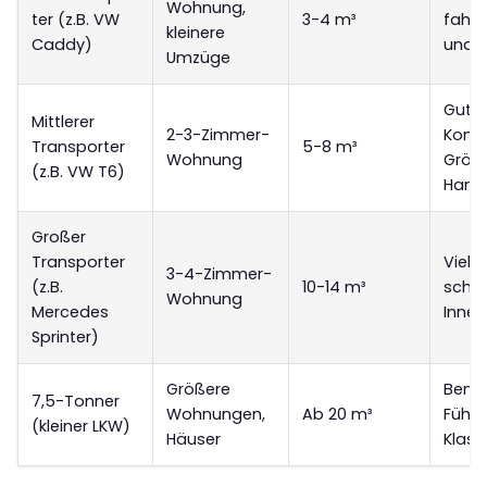
Wohnung,
ter (z.B. VW
3-4 m³
fahre
kleinere
Caddy)
und 
Umzüge
Guter
Mittlerer
2-3-Zimmer-
Komp
Transporter
5-8 m³
Wohnung
Größ
(z.B. VW T6)
Hand
Großer
Transporter
Viel P
3-4-Zimmer-
(z.B.
10-14 m³
schwi
Wohnung
Mercedes
Innen
Sprinter)
Größere
Benöt
7,5-Tonner
Wohnungen,
Ab 20 m³
Führe
(kleiner LKW)
Häuser
Klass