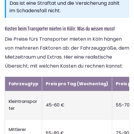
Das ist eine Straftat und die Versicherung zahlt
im Schadensfall nicht.
Kosten beim Transporter mieten in Köln: Was du wissen musst
Die Preise fürs Transporter mieten in Köln hängen
von mehreren Faktoren ab: der Fahrzeuggröße, dem
Mietzeitraum und Extras. Hier eine realistische
Übersicht, mit welchen Kosten du rechnen kannst:
Fahrzeugtyp
Preis pro Tag (Wochentag)
Preis p
Kleintranspor
45-60 €
55-70 
ter
Mittlerer
65-80 €
75-90 €