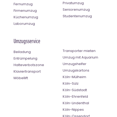
Privatumzug
Fernumzug
Seniorenumzug
Firmenumzug
Studentenumzug
Küchenumzug
Laborumzug
Umzugsservice
Transporter mieten
Beiladung
Umzug mit Aquarium
Entrümpelung
Umzugshelfer
Halteverbotszone
Umzugskartons
Klaviertransport
Köln-Mülheim
Möbellift
Köln-Sülz
Köln-Südstadt
Köln-Ehrenfeld
Köln-Lindenthal
Köln-Nippes
Köln-Ossendorf