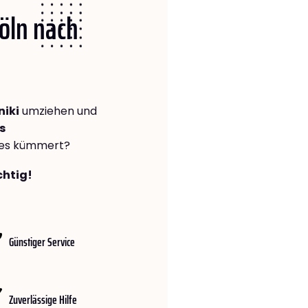
Köln nach
niki
umziehen und
s
lles kümmert?
chtig!
Günstiger Service
Zuverlässige Hilfe