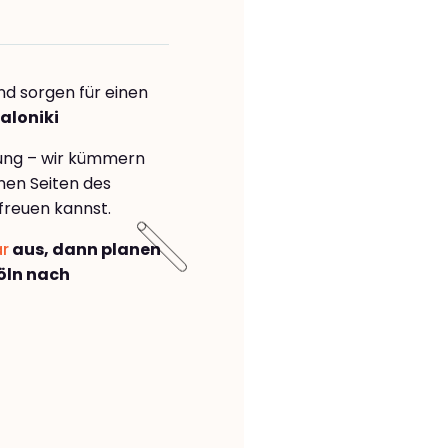
nd sorgen für einen
aloniki
rung – wir kümmern
önen Seiten des
freuen kannst.
ar
aus, dann planen
öln nach