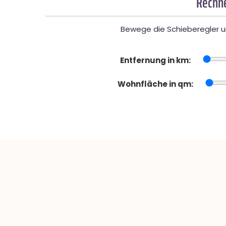
Rechne
Bewege die Schieberegler un
Entfernung in km:
Wohnfläche in qm: