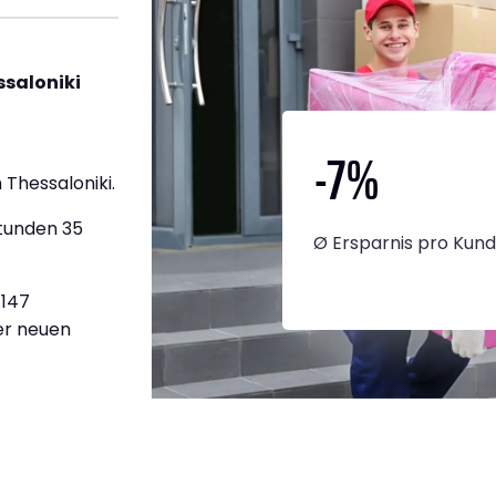
ssaloniki
-7
%
Thessaloniki.
Stunden 35
Ø Ersparnis pro Kun
.147
ner neuen