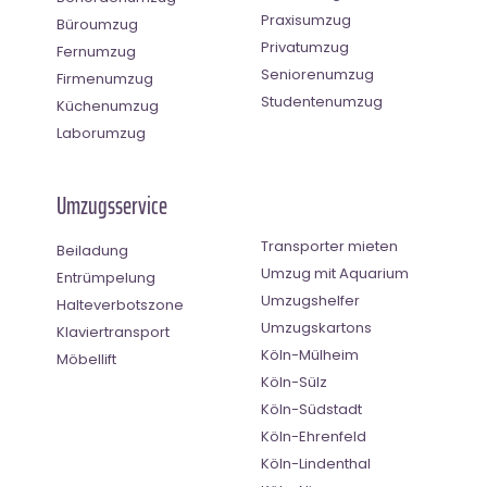
Praxisumzug
Büroumzug
Privatumzug
Fernumzug
Seniorenumzug
Firmenumzug
Studentenumzug
Küchenumzug
Laborumzug
Umzugsservice
Transporter mieten
Beiladung
Umzug mit Aquarium
Entrümpelung
Umzugshelfer
Halteverbotszone
Umzugskartons
Klaviertransport
Köln-Mülheim
Möbellift
Köln-Sülz
Köln-Südstadt
Köln-Ehrenfeld
Köln-Lindenthal