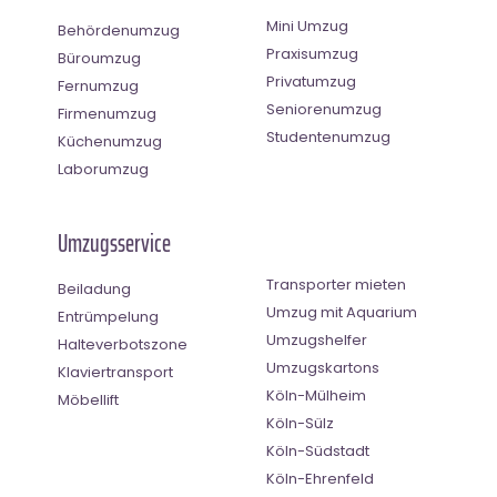
Mini Umzug
Behördenumzug
Praxisumzug
Büroumzug
Privatumzug
Fernumzug
Seniorenumzug
Firmenumzug
Studentenumzug
Küchenumzug
Laborumzug
Umzugsservice
Transporter mieten
Beiladung
Umzug mit Aquarium
Entrümpelung
Umzugshelfer
Halteverbotszone
Umzugskartons
Klaviertransport
Köln-Mülheim
Möbellift
Köln-Sülz
Köln-Südstadt
Köln-Ehrenfeld