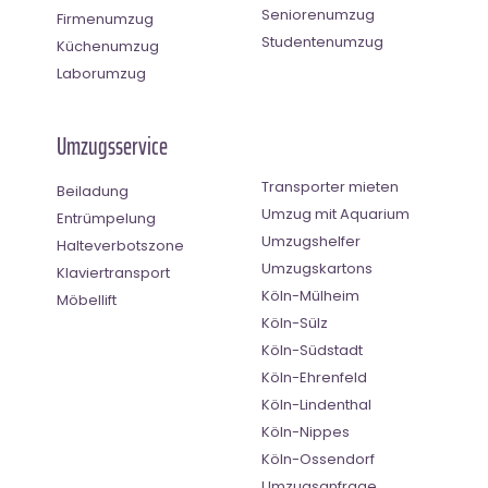
Seniorenumzug
Firmenumzug
Studentenumzug
Küchenumzug
Laborumzug
Umzugsservice
Transporter mieten
Beiladung
Umzug mit Aquarium
Entrümpelung
Umzugshelfer
Halteverbotszone
Umzugskartons
Klaviertransport
Köln-Mülheim
Möbellift
Köln-Sülz
Köln-Südstadt
Köln-Ehrenfeld
Köln-Lindenthal
Köln-Nippes
Köln-Ossendorf
Umzugsanfrage