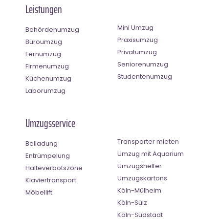
Leistungen
Mini Umzug
Behördenumzug
Praxisumzug
Büroumzug
Privatumzug
Fernumzug
Seniorenumzug
Firmenumzug
Studentenumzug
Küchenumzug
Laborumzug
Umzugsservice
Transporter mieten
Beiladung
Umzug mit Aquarium
Entrümpelung
Umzugshelfer
Halteverbotszone
Umzugskartons
Klaviertransport
Köln-Mülheim
Möbellift
Köln-Sülz
Köln-Südstadt