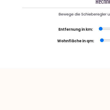
Rechne
Bewege die Schieberegler un
Entfernung in km:
Wohnfläche in qm: