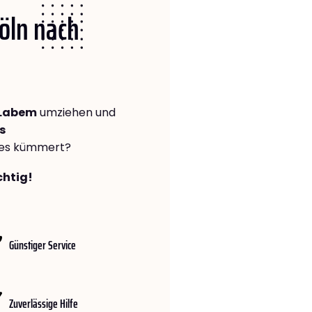
Köln nach
 Labem
umziehen und
s
lles kümmert?
chtig!
Günstiger Service
Zuverlässige Hilfe