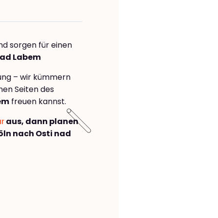
nd sorgen für einen
 nad Labem
rung – wir kümmern
önen Seiten des
bem
freuen kannst.
ar
aus, dann planen
ln nach Osti nad