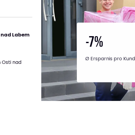
-7
%
i nad Labem
Ø Ersparnis pro Kun
 Osti nad