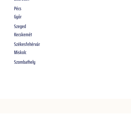
Pécs
Győr
Szeged
Kecskemét
Székesfehérvár
Miskolc
Szombathely