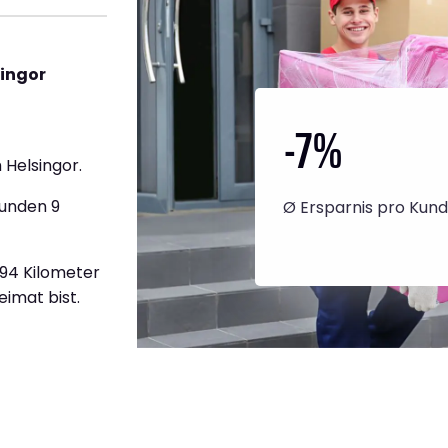
singor
-7
%
Helsingor.
tunden 9
Ø Ersparnis pro Kun
794 Kilometer
eimat bist.