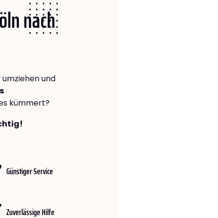
Köln nach
r
umziehen und
s
lles kümmert?
chtig!
Günstiger Service
Zuverlässige Hilfe