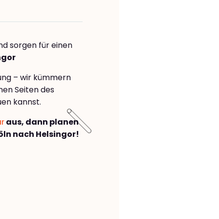
nd sorgen für einen
ngor
rung – wir kümmern
önen Seiten des
uen kannst.
ar
aus, dann planen
ln nach Helsingor!