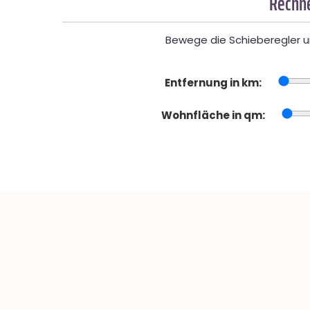
Rechne
Bewege die Schieberegler un
Entfernung in km:
Wohnfläche in qm: