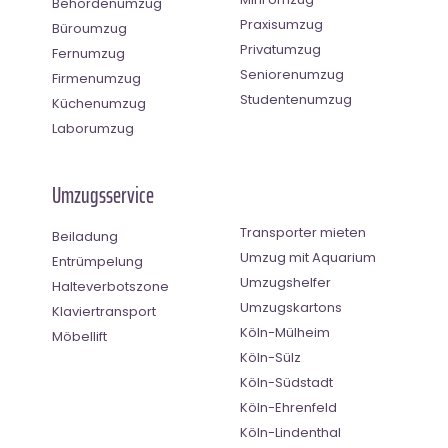
Behördenumzug
Praxisumzug
Büroumzug
Privatumzug
Fernumzug
Seniorenumzug
Firmenumzug
Studentenumzug
Küchenumzug
Laborumzug
Umzugsservice
Transporter mieten
Beiladung
Umzug mit Aquarium
Entrümpelung
Umzugshelfer
Halteverbotszone
Umzugskartons
Klaviertransport
Köln-Mülheim
Möbellift
Köln-Sülz
Köln-Südstadt
Köln-Ehrenfeld
Köln-Lindenthal