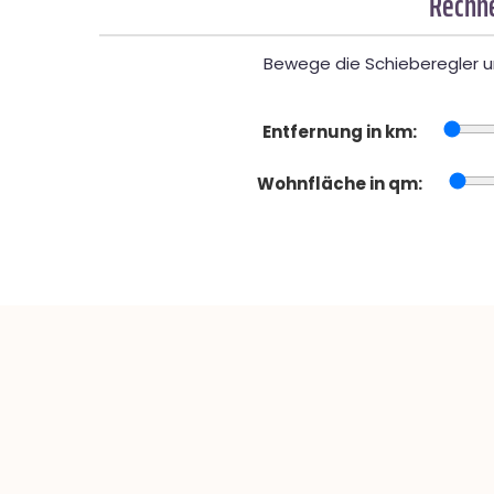
Rechne
Bewege die Schieberegler un
Entfernung in km:
Wohnfläche in qm: