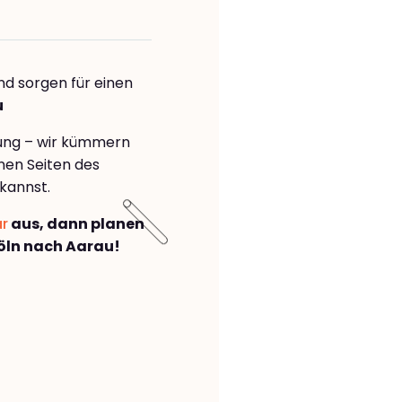
nd sorgen für einen
u
rung – wir kümmern
önen Seiten des
kannst.
ar
aus, dann planen
öln nach Aarau!