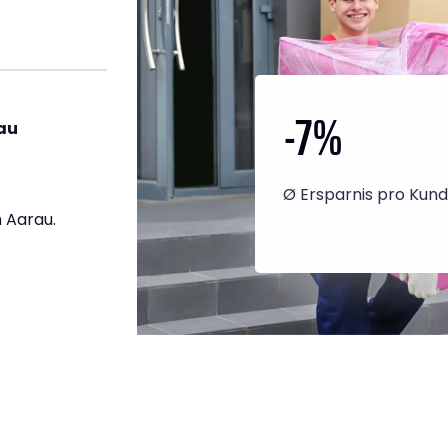
-7
%
au
Ø Ersparnis pro Kun
 Aarau.