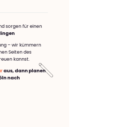
nd sorgen für einen
lingen
rung – wir kümmern
önen Seiten des
reuen kannst.
ar
aus, dann planen
öln nach