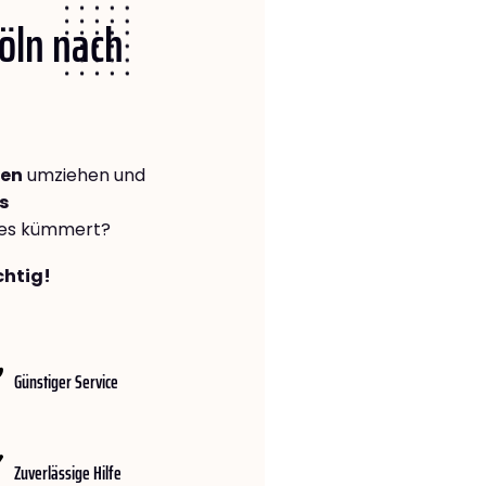
Köln nach
gen
umziehen und
s
lles kümmert?
chtig!
Günstiger Service
Zuverlässige Hilfe