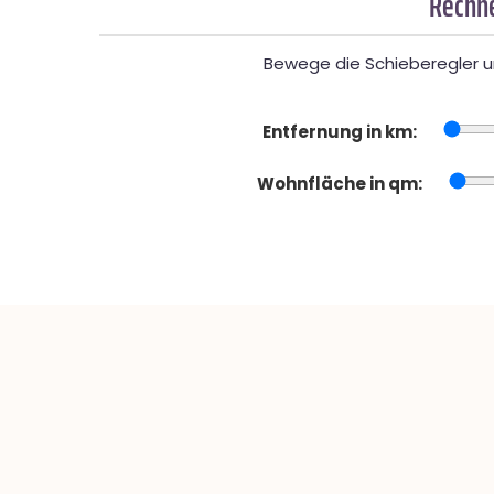
Rechne
Bewege die Schieberegler un
Entfernung in km:
Wohnfläche in qm: