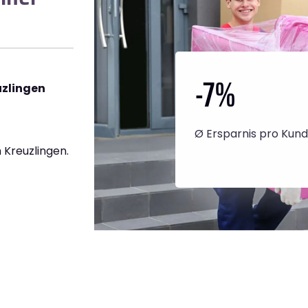
-7
%
uzlingen
Ø Ersparnis pro Kun
 Kreuzlingen.