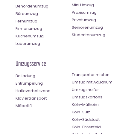
Mini Umzug
Behördenumzug
Praxisumzug
Büroumzug
Privatumzug
Fernumzug
Seniorenumzug
Firmenumzug
Studentenumzug
Küchenumzug
Laborumzug
Umzugsservice
Transporter mieten
Beiladung
Umzug mit Aquarium
Entrümpelung
Umzugshelfer
Halteverbotszone
Umzugskartons
Klaviertransport
Köln-Mülheim
Möbellift
Köln-Sülz
Köln-Südstadt
Köln-Ehrenfeld