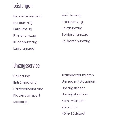
Leistungen
Mini Umzug
Behördenumzug
Praxisumzug
Büroumzug
Privatumzug
Fernumzug
Seniorenumzug
Firmenumzug
Studentenumzug
Küchenumzug
Laborumzug
Umzugsservice
Transporter mieten
Beiladung
Umzug mit Aquarium
Entrümpelung
Umzugshelfer
Halteverbotszone
Umzugskartons
Klaviertransport
Köln-Mülheim
Möbellift
Köln-Sülz
Köln-Südstadt