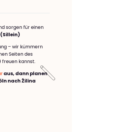
nd sorgen für einen
(Sillein)
rung – wir kümmern
önen Seiten des
)
freuen kannst.
ar
aus, dann planen
ln nach Žilina