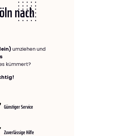
Köln nach
lein)
umziehen und
s
lles kümmert?
chtig!
Günstiger Service
Zuverlässige Hilfe