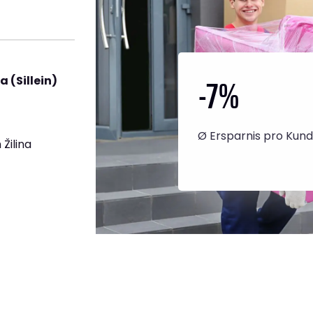
-7
%
 (Sillein)
Ø Ersparnis pro Kun
Žilina