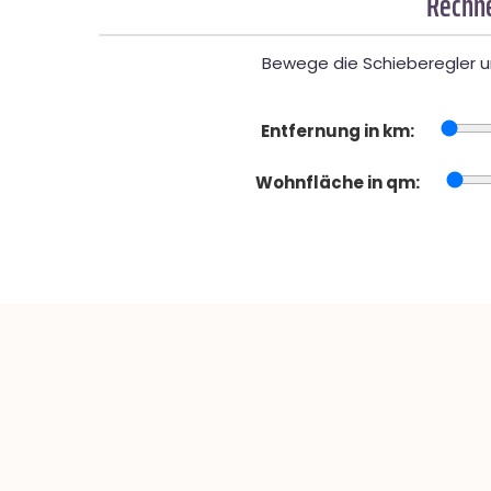
Rechne
Bewege die Schieberegler un
Entfernung in km:
Wohnfläche in qm: