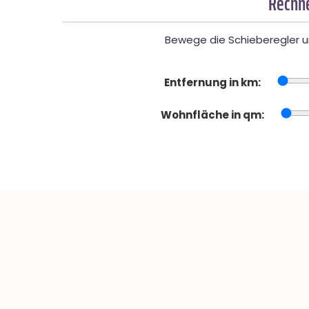
Rechne
Bewege die Schieberegler un
Entfernung in km:
Wohnfläche in qm: