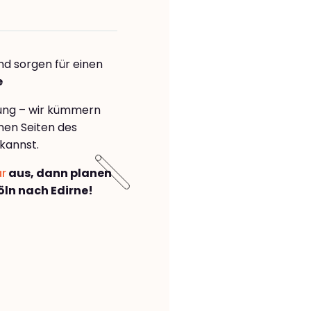
nd sorgen für einen
e
rung – wir kümmern
önen Seiten des
kannst.
ar
aus, dann planen
ln nach Edirne!