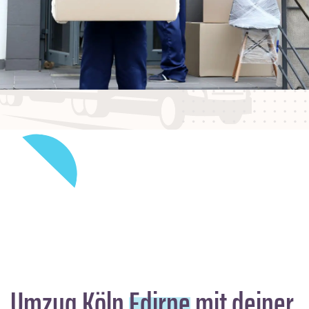
Umzug Köln
Edirne
mit deiner