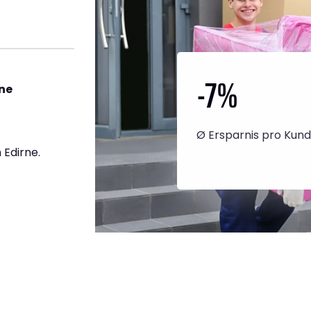
-7
%
ne
Ø Ersparnis pro Kun
Edirne.