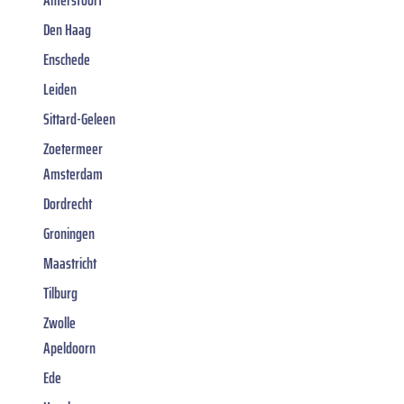
Amersfoort
Den Haag
Enschede
Leiden
Sittard-Geleen
Zoetermeer
Amsterdam
Dordrecht
Groningen
Maastricht
Tilburg
Zwolle
Apeldoorn
Ede