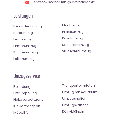
anfrage@koelnerumzugsunternehmen.de
Leistungen
Mini Umzug
Behördenumzug
Praxisumzug
Büroumzug
Privatumzug
Fernumzug
Seniorenumzug
Firmenumzug
Studentenumzug
Küchenumzug
Laborumzug
Umzugsservice
Transporter mieten
Beiladung
Umzug mit Aquarium
Entrümpelung
Umzugshelfer
Halteverbotszone
Umzugskartons
Klaviertransport
Köln-Mülheim
Möbellift