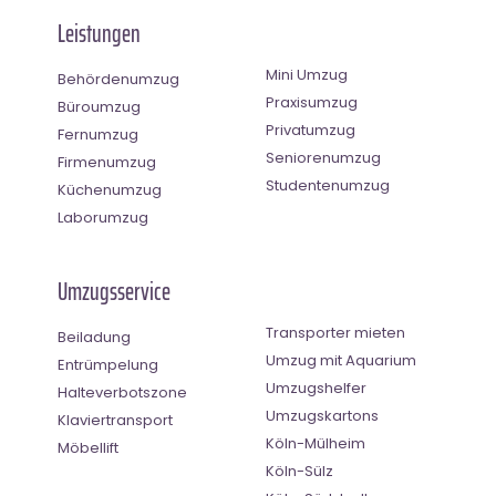
Leistungen
Mini Umzug
Behördenumzug
Praxisumzug
Büroumzug
Privatumzug
Fernumzug
Seniorenumzug
Firmenumzug
Studentenumzug
Küchenumzug
Laborumzug
Umzugsservice
Transporter mieten
Beiladung
Umzug mit Aquarium
Entrümpelung
Umzugshelfer
Halteverbotszone
Umzugskartons
Klaviertransport
Köln-Mülheim
Möbellift
Köln-Sülz