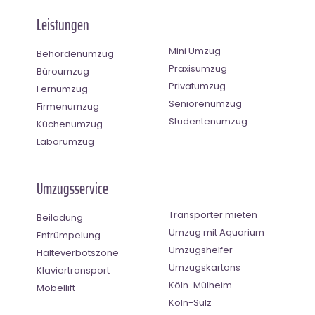
Leistungen
Mini Umzug
Behördenumzug
Praxisumzug
Büroumzug
Privatumzug
Fernumzug
Seniorenumzug
Firmenumzug
Studentenumzug
Küchenumzug
Laborumzug
Umzugsservice
Transporter mieten
Beiladung
Umzug mit Aquarium
Entrümpelung
Umzugshelfer
Halteverbotszone
Umzugskartons
Klaviertransport
Köln-Mülheim
Möbellift
Köln-Sülz