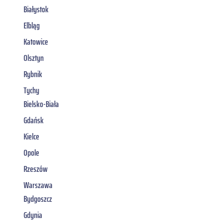
Białystok
Elbląg
Katowice
Olsztyn
Rybnik
Tychy
Bielsko-Biała
Gdańsk
Kielce
Opole
Rzeszów
Warszawa
Bydgoszcz
Gdynia