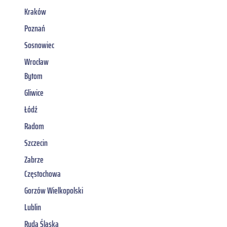
Kraków
Poznań
Sosnowiec
Wrocław
Bytom
Gliwice
Łódź
Radom
Szczecin
Zabrze
Częstochowa
Gorzów Wielkopolski
Lublin
Ruda Śląska