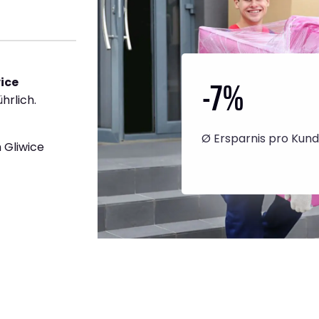
-7
%
ice
hrlich.
Ø Ersparnis pro Kun
 Gliwice