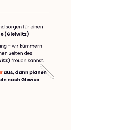
nd sorgen für einen
e (Gleiwitz)
rung – wir kümmern
önen Seiten des
itz)
freuen kannst.
ar
aus, dann planen
ln nach Gliwice