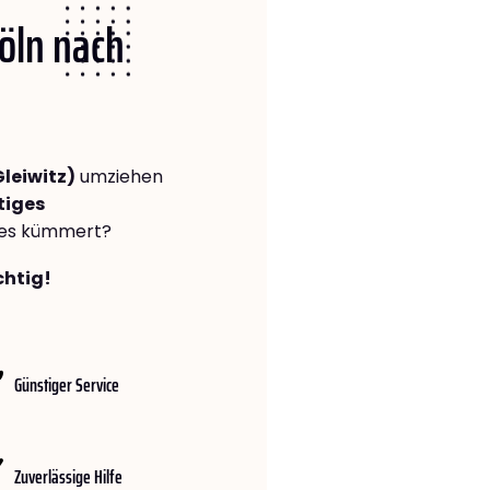
Köln nach
Gleiwitz)
umziehen
tiges
lles kümmert?
chtig!
Günstiger Service
Zuverlässige Hilfe