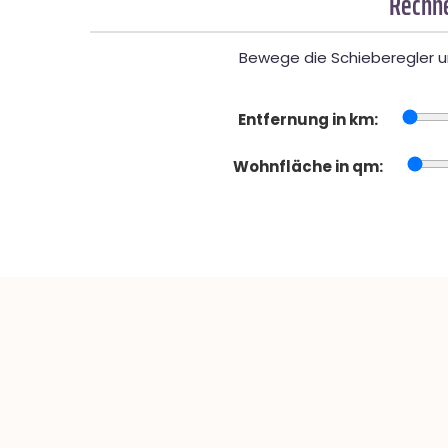
Rechne
Bewege die Schieberegler un
Entfernung in km:
Wohnfläche in qm: