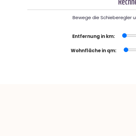
Rechne
Bewege die Schieberegler un
Entfernung in km:
Wohnfläche in qm: