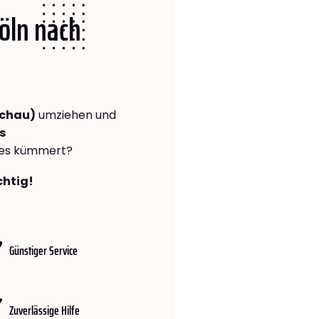
Köln nach
ichau)
umziehen und
s
lles kümmert?
chtig!
Günstiger Service
Zuverlässige Hilfe