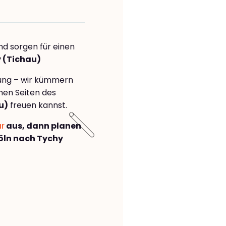
nd sorgen für einen
y (Tichau)
rung – wir kümmern
önen Seiten des
u)
freuen kannst.
ar
aus, dann planen
öln nach Tychy