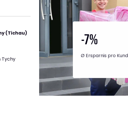
-7
%
hy (Tichau)
Ø Ersparnis pro Kun
h Tychy