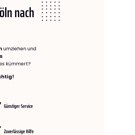
Köln nach
n
umziehen und
s
lles kümmert?
chtig!
Günstiger Service
Zuverlässige Hilfe