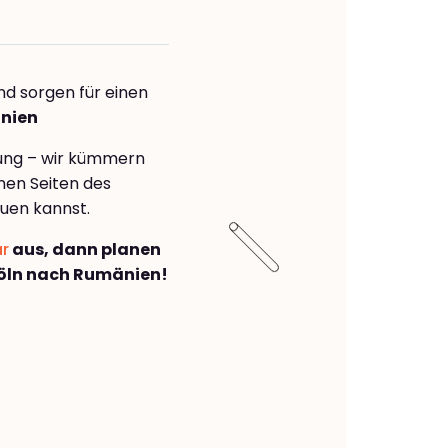
nd sorgen für einen
änien
rung – wir kümmern
önen Seiten des
uen kannst.
ar
aus, dann planen
öln nach Rumänien!