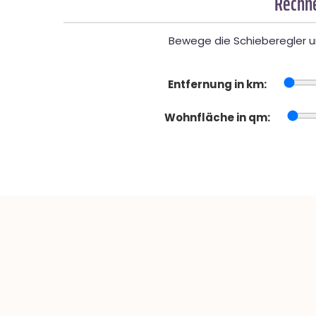
Rechne
Bewege die Schieberegler un
Entfernung in km:
Wohnfläche in qm: