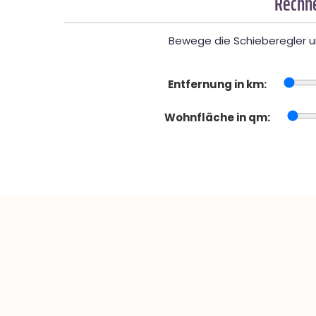
Rechne
Bewege die Schieberegler un
Entfernung in km:
Wohnfläche in qm: