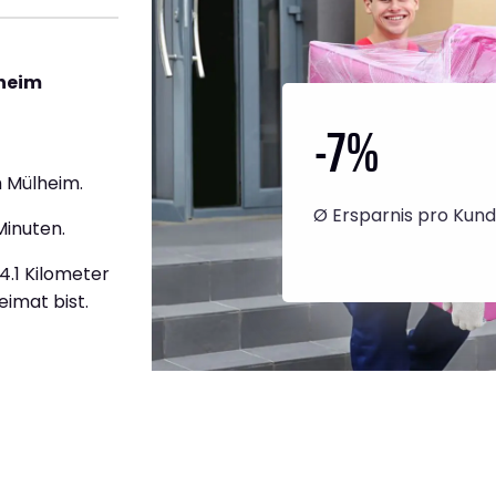
lheim
-7
%
 Mülheim.
Ø Ersparnis pro Kun
Minuten.
4.1 Kilometer
eimat bist.