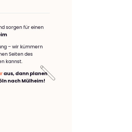
nd sorgen für einen
eim
rung – wir kümmern
önen Seiten des
en kannst.
ar
aus, dann planen
öln nach Mülheim!