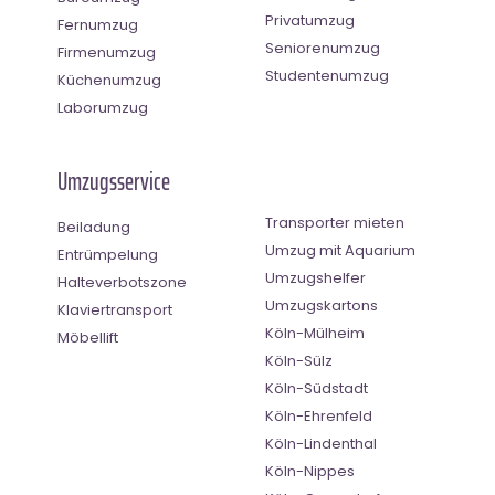
Privatumzug
Fernumzug
Seniorenumzug
Firmenumzug
Studentenumzug
Küchenumzug
Laborumzug
Umzugsservice
Transporter mieten
Beiladung
Umzug mit Aquarium
Entrümpelung
Umzugshelfer
Halteverbotszone
Umzugskartons
Klaviertransport
Köln-Mülheim
Möbellift
Köln-Sülz
Köln-Südstadt
Köln-Ehrenfeld
Köln-Lindenthal
Köln-Nippes