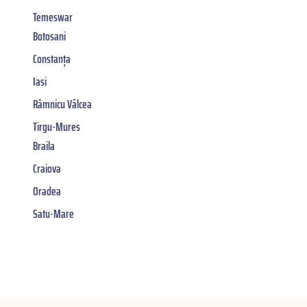
Temeswar
Botosani
Constanța
Iasi
Râmnicu Vâlcea
Tirgu-Mures
Braila
Craiova
Oradea
Satu-Mare