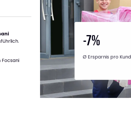
-7
%
sani
führlich.
Ø Ersparnis pro Kun
 Focsani