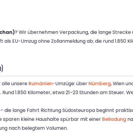
schan)
? Wir übernehmen Verpackung, die lange Strecke 
ft als EU-Umzug ohne Zollanmeldung ab; die rund 1.850 Kil
n)
r alle unsere
Rumänien
-Umzüge: über
Nürnberg
, Wien un
 Rund 1.850 Kilometer, etwa 21–23 Stunden am Steuer. Weg
A3 – die lange Fahrt Richtung Südosteuropa beginnt prak
 sparen kleine Haushalte spürbar mit einer
Beiladung
na
hnung nach belegtem Volumen.