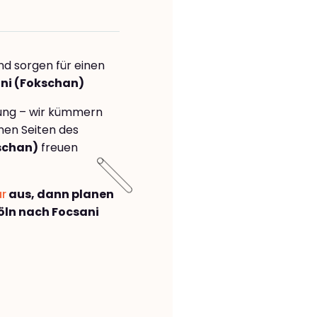
nd sorgen für einen
ani (Fokschan)
rung – wir kümmern
önen Seiten des
schan)
freuen
ar
aus, dann planen
ln nach Focsani