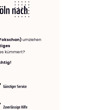
Köln nach
(Fokschan)
umziehen
tiges
lles kümmert?
chtig!
Günstiger Service
Zuverlässige Hilfe