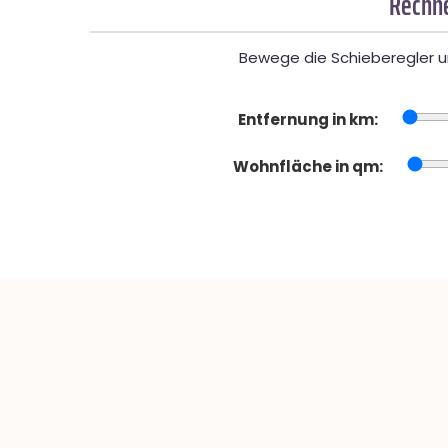
Rechne
Bewege die Schieberegler un
Entfernung in km:
Wohnfläche in qm: