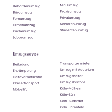
Mini Umzug
Behördenumzug
Praxisumzug
Büroumzug
Privatumzug
Fernumzug
Seniorenumzug
Firmenumzug
Studentenumzug
Küchenumzug
Laborumzug
Umzugsservice
Transporter mieten
Beiladung
Umzug mit Aquarium
Entrümpelung
Umzugshelfer
Halteverbotszone
Umzugskartons
Klaviertransport
Köln-Mülheim
Möbellift
Köln-Sülz
Köln-Südstadt
Köln-Ehrenfeld