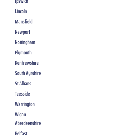
Ipswich
Lincoln
Mansfield
Newport
Nottingham
Plymouth
Renfrewshire
South Ayrshire
St Albans
Teesside
Warrington
Wigan
Aberdeenshire
Belfast