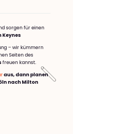
nd sorgen für einen
n Keynes
rung – wir kümmern
önen Seiten des
s
freuen kannst.
ar
aus, dann planen
ln nach Milton