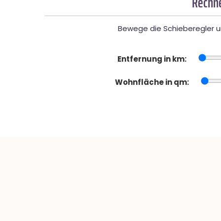
Rechne
Bewege die Schieberegler un
Entfernung in km:
Wohnfläche in qm: