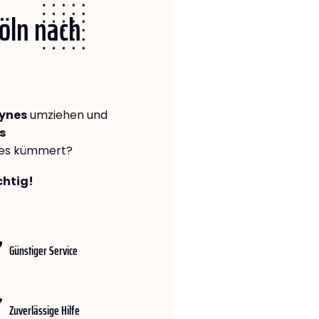
Köln nach
eynes
umziehen und
s
lles kümmert?
chtig!
Günstiger Service
Zuverlässige Hilfe