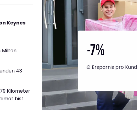
ton Keynes
-7
%
 Milton
Ø Ersparnis pro Kun
tunden 43
679 Kilometer
eimat bist.