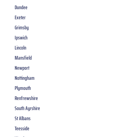
Dundee
Exeter
Grimsby
Ipswich
Lincoln
Mansfield
Newport
Nottingham
Plymouth
Renfrewshire
South Ayrshire
St Albans
Teesside