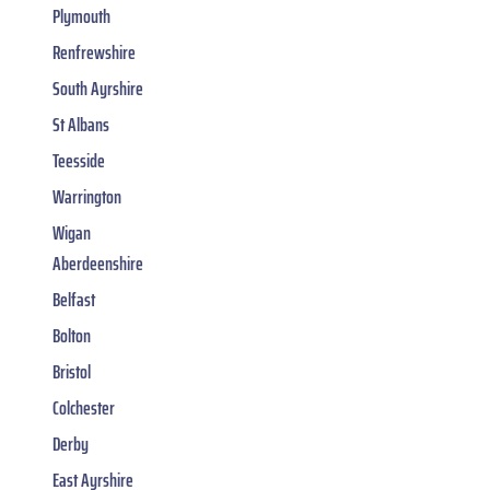
Plymouth
Renfrewshire
South Ayrshire
St Albans
Teesside
Warrington
Wigan
Aberdeenshire
Belfast
Bolton
Bristol
Colchester
Derby
East Ayrshire