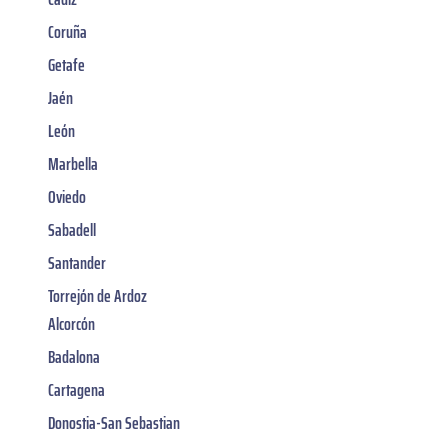
Coruña
Getafe
Jaén
León
Marbella
Oviedo
Sabadell
Santander
Torrejón de Ardoz
Alcorcón
Badalona
Cartagena
Donostia-San Sebastian