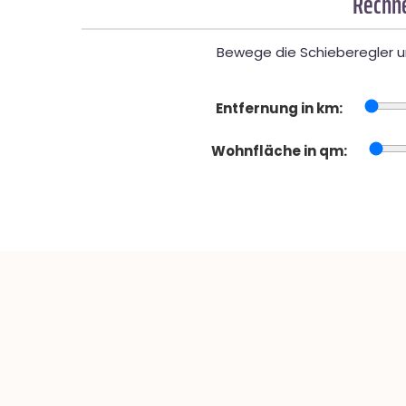
Rechne
Bewege die Schieberegler un
Entfernung in km:
Wohnfläche in qm: