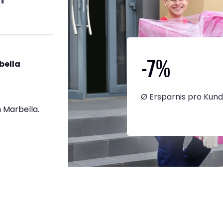
-7
%
bella
Ø Ersparnis pro Kun
 Marbella.