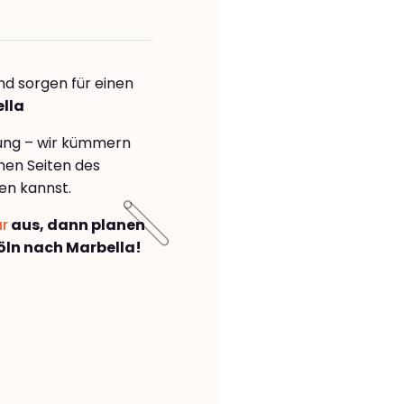
nd sorgen für einen
ella
rung – wir kümmern
önen Seiten des
en kannst.
ar
aus, dann planen
ln nach Marbella!