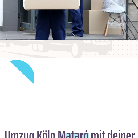
Umzug Köln
Mataró
mit deiner