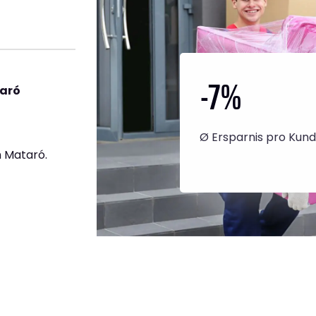
-7
%
taró
Ø Ersparnis pro Kun
 Mataró.