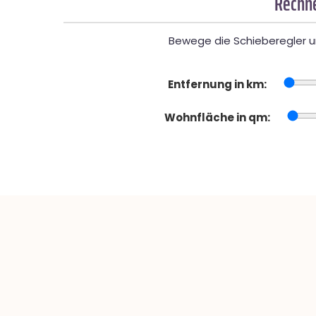
Rechne
Bewege die Schieberegler un
Entfernung in km:
Wohnfläche in qm: