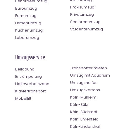
Behördenumzug
Praxisumzug
Büroumzug
Privatumzug
Fernumzug
Seniorenumzug
Firmenumzug
Studentenumzug
Küchenumzug
Laborumzug
Umzugsservice
Transporter mieten
Beiladung
Umzug mit Aquarium
Entrümpelung
Umzugshelfer
Halteverbotszone
Umzugskartons
Klaviertransport
Köln-Mülheim
Möbellift
Köln-Sülz
Köln-Südstadt
Köln-Ehrenfeld
Köln-Lindenthal