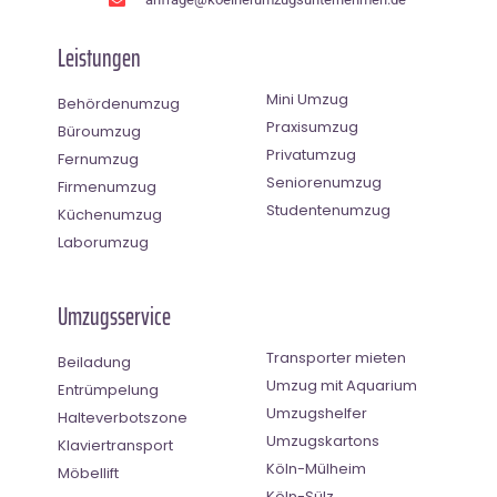
Leistungen
Mini Umzug
Behördenumzug
Praxisumzug
Büroumzug
Privatumzug
Fernumzug
Seniorenumzug
Firmenumzug
Studentenumzug
Küchenumzug
Laborumzug
Umzugsservice
Transporter mieten
Beiladung
Umzug mit Aquarium
Entrümpelung
Umzugshelfer
Halteverbotszone
Umzugskartons
Klaviertransport
Köln-Mülheim
Möbellift
Köln-Sülz