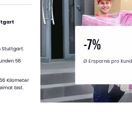
ttgart
-7
%
Stuttgart.
tunden 58
Ø Ersparnis pro Kun
366 Kilometer
eimat bist.