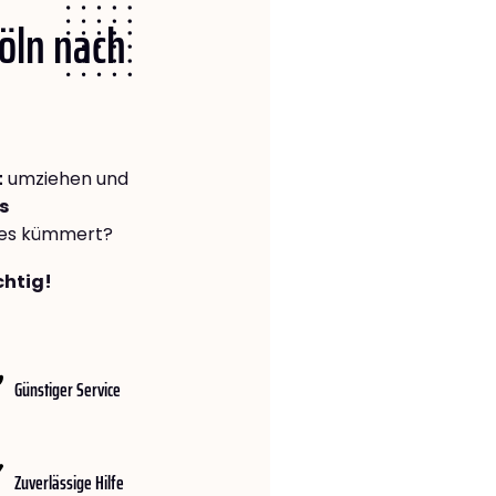
Köln nach
t
umziehen und
s
lles kümmert?
chtig!
Günstiger Service
Zuverlässige Hilfe