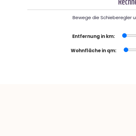
Rechne
Bewege die Schieberegler un
Entfernung in km:
Wohnfläche in qm: