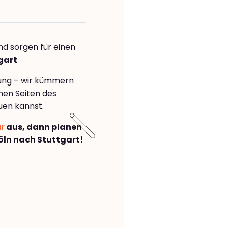
nd sorgen für einen
gart
rung – wir kümmern
önen Seiten des
uen kannst.
ar
aus, dann planen
ln nach Stuttgart!