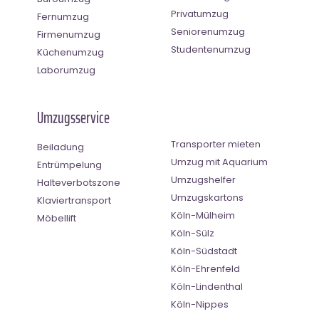
Privatumzug
Fernumzug
Seniorenumzug
Firmenumzug
Studentenumzug
Küchenumzug
Laborumzug
Umzugsservice
Transporter mieten
Beiladung
Umzug mit Aquarium
Entrümpelung
Umzugshelfer
Halteverbotszone
Umzugskartons
Klaviertransport
Köln-Mülheim
Möbellift
Köln-Sülz
Köln-Südstadt
Köln-Ehrenfeld
Köln-Lindenthal
Köln-Nippes